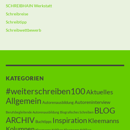
SCHREIBHAIN Werkstatt
Schreibreise
Schreibtipp
Schreibwettbewerb
KATEGORIEN
#weiterschreiben100
Aktuelles
Allgemein
Autoreninterview
Autorenausbildung
BLOG
Berufsbegleitende Autorenausbildung
Biografisches Schreiben
ARCHIV
Inspiration
Kleemanns
Buchtipps
Kolumnen
Kleemanns Kritiken
Kleemanns Kritiken