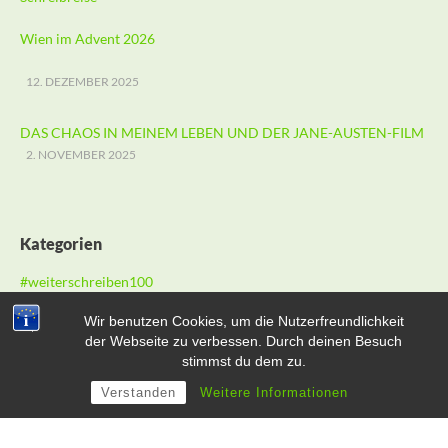
Wien im Advent 2026
12. DEZEMBER 2025
DAS CHAOS IN MEINEM LEBEN UND DER JANE-AUSTEN-FILM
2. NOVEMBER 2025
Kategorien
#weiterschreiben100
Autoreninterview
Wir benutzen Cookies, um die Nutzerfreundlichkeit
Buchtipps
der Webseite zu verbessen. Durch deinen Besuch
stimmst du dem zu.
Inspiration
Kleemanns Kolumnen
Verstanden
Weitere Informationen
Kleemanns Kritiken