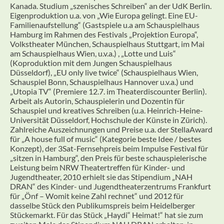
Kanada. Studium „szenisches Schreiben“ an der UdK Berlin.
Eigenproduktion u.a. von „Wie Europa gelingt. Eine EU-
Familienaufstellung“ (Gastspiele u.a am Schauspielhaus
Hamburg im Rahmen des Festivals „Projektion Europa“,
Volkstheater München, Schauspielhaus Stuttgart, im Mai
am Schauspielhaus Wien, u.v.a.) , „Lotte und Luis“
(Koproduktion mit dem Jungen Schauspielhaus
Düsseldorf), „EU only live twice“ (Schauspielhaus Wien,
Schauspiel Bonn, Schauspielhaus Hannover u.v.a.) und
„Utopia TV“ (Premiere 12.7. im Theaterdiscounter Berlin).
Arbeit als Autorin, Schauspielerin und Dozentin für
Schauspiel und kreatives Schreiben (u.a. Heinrich-Heine-
Universität Düsseldorf, Hochschule der Künste in Zürich).
Zahlreiche Auszeichnungen und Preise u.a. der StellaAward
für „A house full of music“ (Kategorie beste Idee / bestes
Konzept), der 3Sat-Fernsehpreis beim Impulse Festival für
„sitzen in Hamburg“, den Preis für beste schauspielerische
Leistung beim NRW Theatertreffen für Kinder- und
Jugendtheater, 2010 erhielt sie das Stipendium „NAH
DRAN“ des Kinder- und Jugendtheaterzentrums Frankfurt
für „Önf – Womit keine Zahl rechnet“ und 2012 für
dasselbe Stück den Publikumspreis beim Heidelberger
Stückemarkt. Für das Stück „Haydi“ Heimat!“ hat sie zum