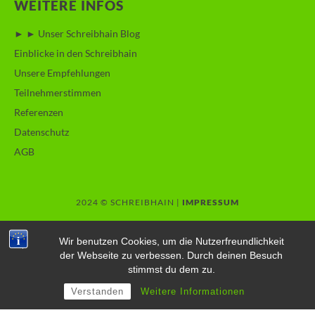
WEITERE INFOS
► ► Unser Schreibhain Blog
Einblicke in den Schreibhain
Unsere Empfehlungen
Teilnehmerstimmen
Referenzen
Datenschutz
AGB
2024 © SCHREIBHAIN |
IMPRESSUM
Wir benutzen Cookies, um die Nutzerfreundlichkeit
der Webseite zu verbessen. Durch deinen Besuch
SCHREIBHAIN
stimmst du dem zu.
Verstanden
Weitere Informationen
AUTORENSCHULE BERLIN