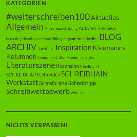
KATEGORIEN
#weiterschreiben100
Aktuelles
Allgemein
Autoreninterview
Autorenausbildung
BLOG
Berufsbegleitende Autorenausbildung
Biografisches Schreiben
ARCHIV
Inspiration
Kleemanns
Buchtipps
Kolumnen
Kleemanns Kritiken
Kleemanns Kritiken
Literaturszene
Rezension
Schreibevent
SCHREIBHAIN
SCHREIBHAIN Lehrvideo
Werkstatt
Schreibtipp
Schreibreise
Schreibwettbewerb
Webinar
NICHTS VERPASSEN!